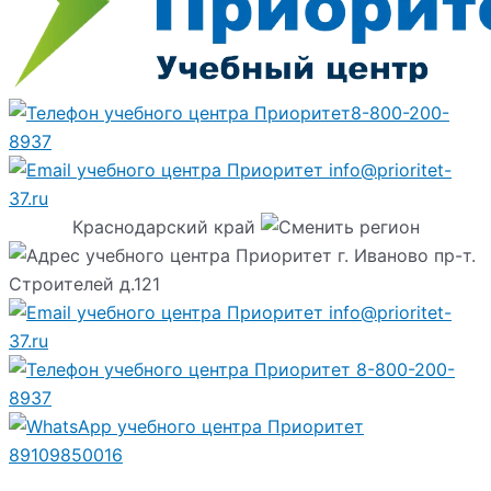
8-800-200-
8937
info@prioritet-
37.ru
Краснодарский край
г. Иваново пр-т.
Строителей д.121
info@prioritet-
37.ru
8-800-200-
8937
89109850016