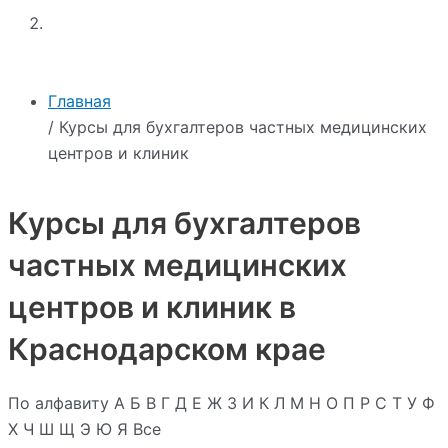
Главная
/ Курсы для бухгалтеров частных медицинских
центров и клиник
Курсы для бухгалтеров
частных медицинских
центров и клиник в
Краснодарском крае
По алфавиту
А
Б
В
Г
Д
Е
Ж
З
И
К
Л
М
Н
О
П
Р
С
Т
У
Ф
Х
Ч
Ш
Щ
Э
Ю
Я
Все