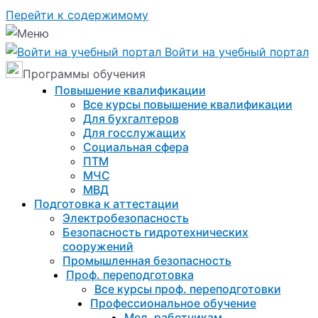
Перейти к содержимому
Войти на учебный портал
Программы обучения
Повышение квалификации
Все курсы повышение квалификации
Для бухгалтеров
Для госслужащих
Социальная сфера
ПТМ
МЧС
МВД
Подготовка к aттестации
Электробезопасность
Безопасность гидротехнических
сооружений
Промышленная безопасность
Проф. переподготовка
Все курсы проф. переподготовки
Профессиональное обучение
Мед. работникам