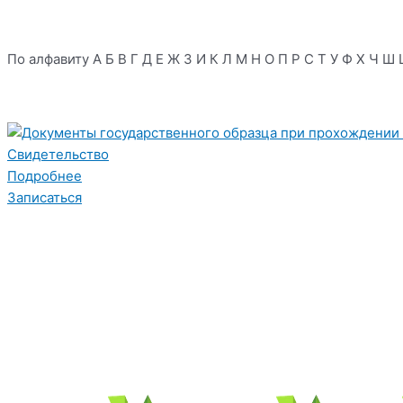
По алфавиту
А
Б
В
Г
Д
Е
Ж
З
И
К
Л
М
Н
О
П
Р
С
Т
У
Ф
Х
Ч
Ш
Свидетельство
Подробнее
Записаться