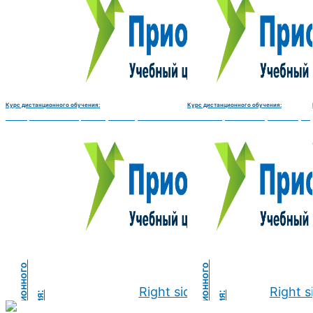
Курс дистанционного обучения:
Курс дистанционного обучения:
Электромеханик по ремонту и обслуживанию счётно‑вычислительных машин-180 
Чистильщик металла, отливок, из
Right side
Right s