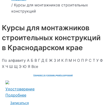
/ Курсы для монтажников строительных
конструкций
Курсы для монтажников
строительных конструкций
в Краснодарском крае
По алфавиту
А
Б
В
Г
Д
Е
Ж
З
И
К
Л
М
Н
О
П
Р
С
Т
У
Ф
Х
Ч
Ш
Щ
Э
Ю
Я
Все
Специалист по утеплению зданий и сооружений
Удостоверение
Подробнее
Записаться