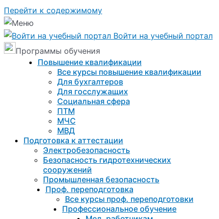
Перейти к содержимому
Войти на учебный портал
Программы обучения
Повышение квалификации
Все курсы повышение квалификации
Для бухгалтеров
Для госслужащих
Социальная сфера
ПТМ
МЧС
МВД
Подготовка к aттестации
Электробезопасность
Безопасность гидротехнических
сооружений
Промышленная безопасность
Проф. переподготовка
Все курсы проф. переподготовки
Профессиональное обучение
Мед. работникам