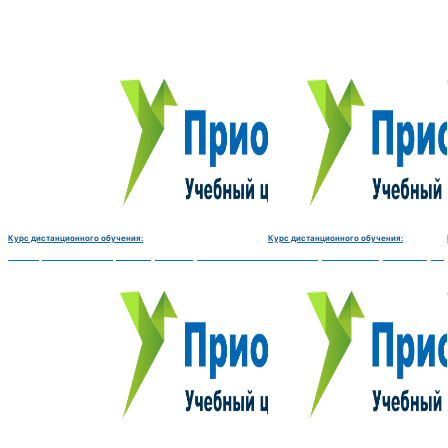
Курс дистанционного обучения:
Курс дистанционного обучения:
Электромеханик по ремонту и обслуживанию счётно‑вычислительных машин-180 
Чистильщик металла, отливок, из