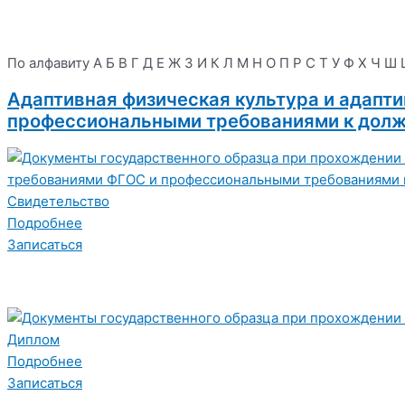
По алфавиту
А
Б
В
Г
Д
Е
Ж
З
И
К
Л
М
Н
О
П
Р
С
Т
У
Ф
Х
Ч
Ш
Адаптивная физическая культура и адапт
профессиональными требованиями к должн
Свидетельство
Подробнее
Записаться
Диплом
Подробнее
Записаться