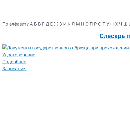
По алфавиту
А
Б
В
Г
Д
Е
Ж
З
И
К
Л
М
Н
О
П
Р
С
Т
У
Ф
Х
Ч
Ш
Слесарь п
Удостоверение
Подробнее
Записаться