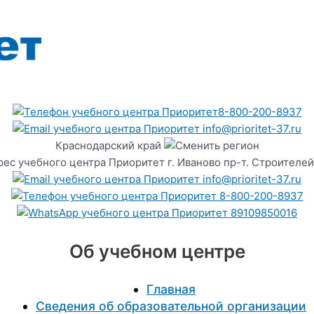
8-800-200-8937
info@prioritet-37.ru
Краснодарский край
г. Иваново пр-т. Строителей
info@prioritet-37.ru
8-800-200-8937
89109850016
Об учебном центре
Главная
Сведения об образовательной организации