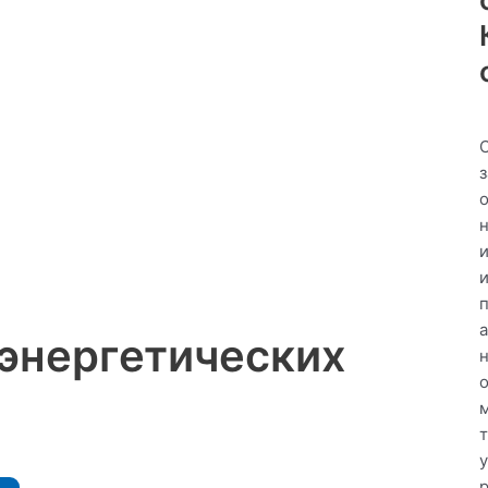
 энергетических
у