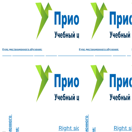
Курс дистанционного обучения:
Курс дистанционного обучения:
Электромеханик по ремонту и обслуживанию счётно‑вычислительных машин-180 
Чистильщик металла, отливок, из
Right side
Right s