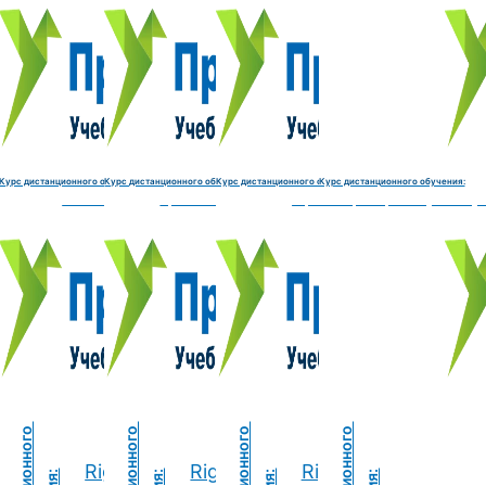
Курс обучения:
Курс обучения:
Курс обучения:
Курс обу
Электромеханик по ремонту и обслуживанию счётно‑выч
Чистильщик металла, отливок, изделий и
Штамповщик-180 часов
Просеивальщик
9800 руб.
9800 руб.
9800 руб.
9800 руб.
Купить курс
Купить курс
Купить курс
Купить курс
Курс дистанционного обучения:
Курс дистанционного обучения:
Курс дистанционного обучения:
Курс дистанционного обучения:
часов
делий и деталей-180 часов
Штамповщик-180 часов
Просеивальщик-180 часов
Термист-180 часов
Слесарь по ремонту и обслу
ide
Right side
Right side
Right side