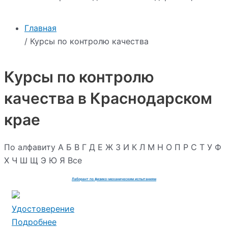
Главная
/ Курсы по контролю качества
Курсы по контролю
качества в Краснодарском
крае
По алфавиту
А
Б
В
Г
Д
Е
Ж
З
И
К
Л
М
Н
О
П
Р
С
Т
У
Ф
Х
Ч
Ш
Щ
Э
Ю
Я
Все
Лаборант по физико-механическим испытаниям
Удостоверение
Подробнее